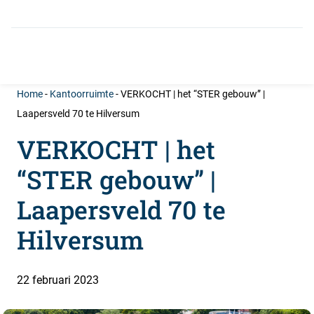
info@castanea.nl
035-646 0050
Home
-
Kantoorruimte
-
VERKOCHT | het “STER gebouw” |
Laapersveld 70 te Hilversum
VERKOCHT | het
“STER gebouw” |
Laapersveld 70 te
Hilversum
22 februari 2023