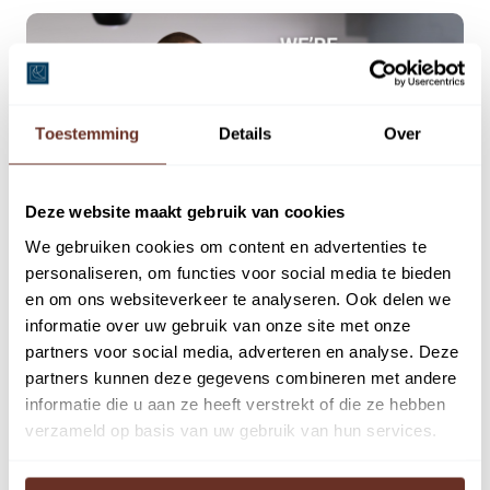
Toestemming
Details
Over
Deze website maakt gebruik van cookies
We gebruiken cookies om content en advertenties te
personaliseren, om functies voor social media te bieden
27
en om ons websiteverkeer te analyseren. Ook delen we
informatie over uw gebruik van onze site met onze
jan
partners voor social media, adverteren en analyse. Deze
partners kunnen deze gegevens combineren met andere
Nieuwsbericht
,
Nieuws
,
Nieuwsbrief
informatie die u aan ze heeft verstrekt of die ze hebben
Vacature Ondernemend
verzameld op basis van uw gebruik van hun services.
Registertaxateur (ZZP)