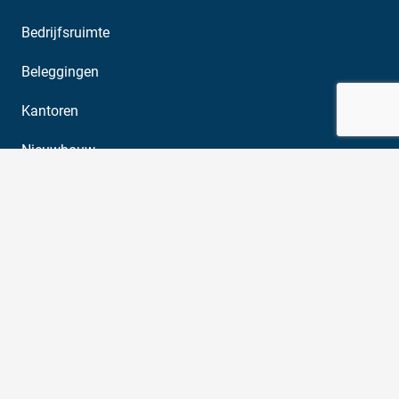
Bedrijfsruimte
Beleggingen
Kantoren
Nieuwbouw
Winkels
2026 © Castanea Bedrijfsmakelaars